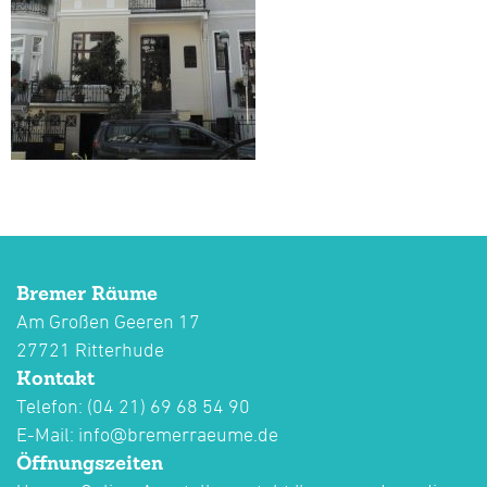
Bremer Räume
Am Großen Geeren 17
27721 Ritterhude
Kontakt
Telefon: (04 21) 69 68 54 90
E-Mail:
info@bremerraeume.de
Öffnungszeiten