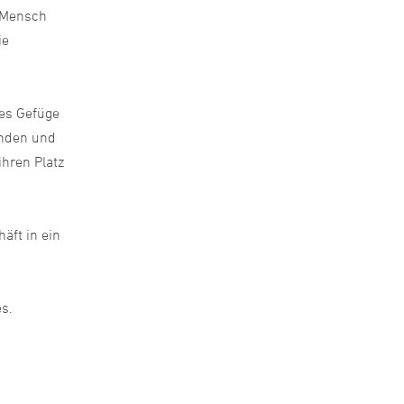
n Mensch
ie
hes Gefüge
inden und
hren Platz
äft in ein
s.