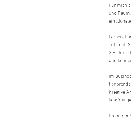
Für mich a
und Raum, 
emotionale
Farben, Fo
entsteht. 
Geschmack 
und können 
Im Business
florierend
Kreative A
langfristi
Probieren 