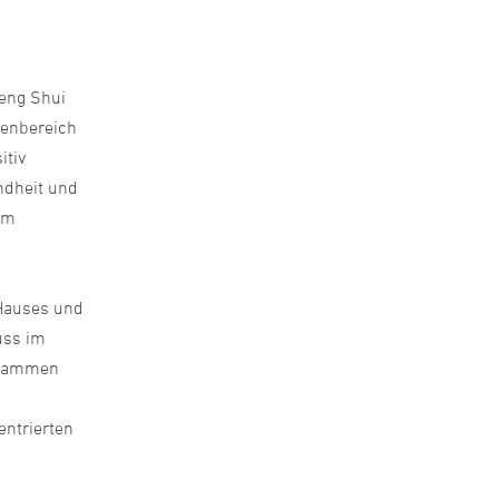
eng Shui
nenbereich
itiv
ndheit und
um
 Hauses und
uss im
zusammen
g
entrierten