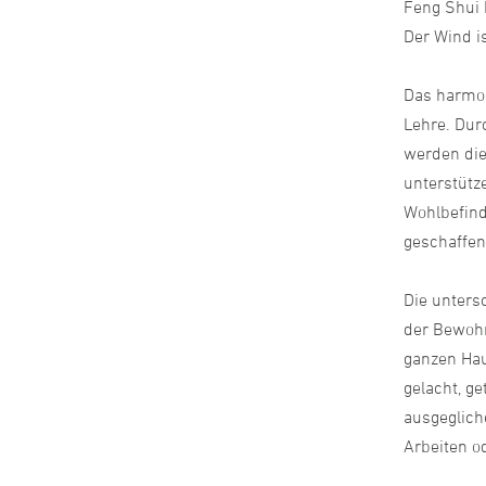
Feng Shui 
Der Wind is
Das harmon
Lehre. Dur
werden die
unterstütz
Wohlbefind
geschaffen
Die unters
der Bewohn
ganzen Hau
gelacht, ge
ausgeglich
Arbeiten o