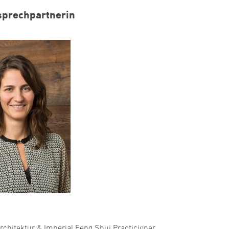
sprechpartnerin
Architektur & Imperial Feng Shui Practicioner