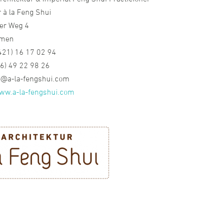
r à la Feng Shui
er Weg 4
emen
0421) 16 17 02 94
76) 49 22 98 26
fo@a-la-fengshui.com
ww.a-la-fengshui.com