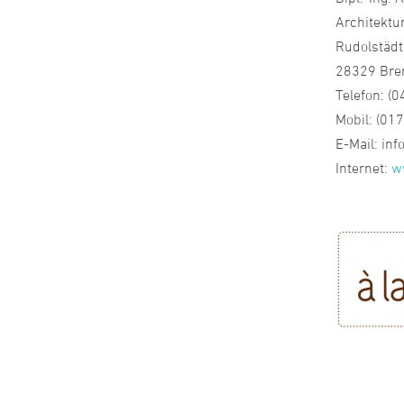
Architektu
Rudolstädt
28329 Br
Telefon: (
Mobil: (01
E-Mail: in
Internet:
w