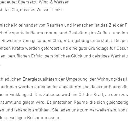
bedeutet übersetzt: Wind & Wasser
t das Chi, das das Wasser lenkt.
ische Miteinander von Räumen und Menschen ist das Ziel der F
ch die spezielle Raumordnung und Gestaltung im Außen- und In
 Bewohner vom gesunden Chi der Umgebung unterstützt. Die pos
enden Kräfte werden gefördert und eine gute Grundlage für Gesu
en, beruflichen Erfolg, persönliches Glück und geistiges Wachst
.
chiedlichen Energiequalitäten der Umgebung, der Wohnung/des
erInnen werden aufeinander abgestimmt, so dass der Energiefl
s in Einklang ist. Das Zuhause wird ein Ort der Kraft, an dem 
träumt und gelebt wird. Es entstehen Räume, die sich gleichzeiti
en und lebendig anfühlen. Sie laden uns zum Verweilen ein, konz
der geselligen Beisammensein.