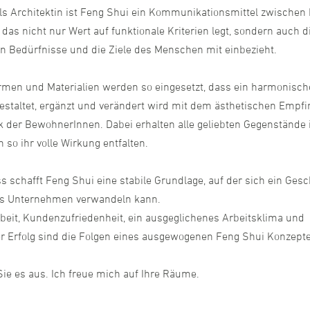
ls Architektin ist Feng Shui ein Kommunikationsmittel zwische
das nicht nur Wert auf funktionale Kriterien legt, sondern auch d
n Bedürfnisse und die Ziele des Menschen mit einbezieht.
rmen und Materialien werden so eingesetzt, dass ein harmonisc
Gestaltet, ergänzt und verändert wird mit dem ästhetischen Empf
der BewohnerInnen. Dabei erhalten alle geliebten Gegenstände i
so ihr volle Wirkung entfalten.
 schafft Feng Shui eine stabile Grundlage, auf der sich ein Gesch
es Unternehmen verwandeln kann.
rbeit, Kundenzufriedenheit, ein ausgeglichenes Arbeitsklima und
ger Erfolg sind die Folgen eines ausgewogenen Feng Shui Konzepte
Sie es aus. Ich freue mich auf Ihre Räume.