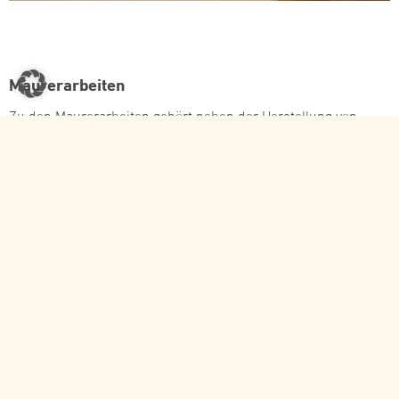
Maurerarbeiten
Zu den Maurerarbeiten gehört neben der Herstellung von
Mauerwerk aus porosierten Ziegeln, Verblendern oder
Kalksandstein das Herstellen von Putz, Beton und Estrichen.
Putze können aus Kalkzement oder Gips bestehen. Es können
aber auch reine Kalkputze und Lehmputze, insbesondere bei
Wandheizungen Verwendung finden.
Darüber hinaus dichten wir Keller- und Souterrainräume und
Außentreppen ab, oder erstellen neue Außentreppen mit
Belägen aus Sandstein oder Granit