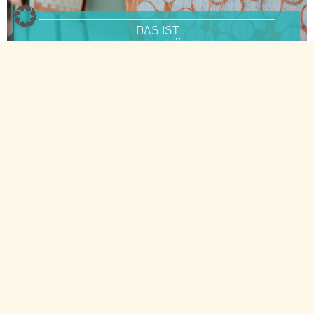
DAS IST
MUSTERGÜLTIG
DAS IST
RUND:STIL
Bremer Räume