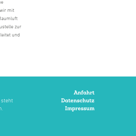
ne
wir mit
 Raumluft
ustelle zur
leitet und
Anfahrt
Datenschutz
 steht
Impressum
n.