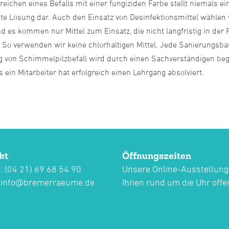
eichen eines Befalls mit einer fungiziden Farbe stellt niemals ei
te Lösung dar. Auch den Einsatz von Desinfektionsmittel wählen 
d es kommen nur Mittel zum Einsatz, die nicht langfristig in der
. So verwenden wir keine chlorhaltigen Mittel. Jede Sanierungsba
g von Schimmelpilzbefall wird durch einen Sachverständigen beg
ein Mitarbeiter hat erfolgreich einen Lehrgang absolviert.
kt
Öffnungszeiten
: (04 21) 69 68 54 90
Unsere Online-Ausstellung
:
info@bremerraeume.de
Ihnen rund um die Uhr offe