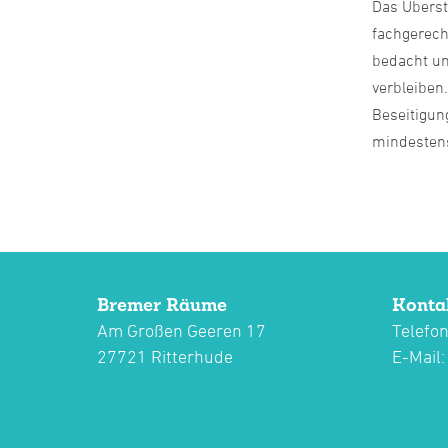
Das Überstr
fachgerech
bedacht un
verbleiben
Beseitigun
mindestens 
Bremer Räume
Konta
Am Großen Geeren 17
Telefon
27721 Ritterhude
E-Mail