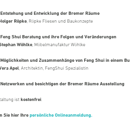
r
Entstehung und Entwicklung der Bremer Räume
r Röpke
, Röpke Fliesen und Baukonzepte
r
Feng Shui Beratung und ihre Folgen und Veränderungen
an Wöhlke
, Möbelmanufaktur Wöhlke
r
Möglichkeiten und Zusammenhänge von Feng Shui in einem Bu
 Apel
, Architektin, FengShui Spezialistin
r
Netzwerken und besichtigen der Bremer Räume Ausstellung
taltung ist
kostenfrei
.
n Sie hier Ihre
persönliche Onlineanmeldung.