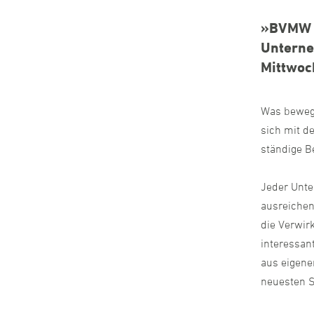
»BVMW E
Unterne
Mittwoch
Was bewegt
sich mit d
ständige B
Jeder Unte
ausreichen
die Verwirk
interessan
aus eigene
neuesten S