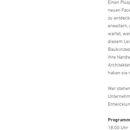
Einen Plus
neuen Face
zu entdeck
erweitern,
wartet, wa
diesem Lei
Baukonzept
ihre Handwe
Architekte
haben sie 
Wer stehen 
Unternehme
Entwicklun
Program
18:00 Uh