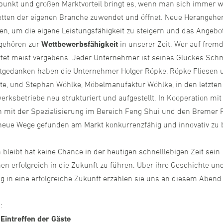
punkt und großen Marktvorteil bringt es, wenn man sich immer w
tten der eigenen Branche zuwendet und öffnet. Neue Herangeh
en, um die eigene Leistungsfähigkeit zu steigern und das Angebo
 gehören zur
Wettbewerbsfähigkeit
in unserer Zeit. Wer auf fremd
rtet meist vergebens. Jeder Unternehmer ist seines Glückes Sch
tgedanken haben die Unternehmer Holger Röpke, Röpke Fliesen 
e, und Stephan Wöhlke, Möbelmanufaktur Wöhlke, in den letzten
rksbetriebe neu strukturiert und aufgestellt. In Kooperation mit
n mit der Spezialisierung im Bereich Feng Shui und den Breme
neue Wege gefunden am Markt konkurrenzfähig und innovativ zu 
bleibt hat keine Chance in der heutigen schnelllebigen Zeit sein
n erfolgreich in die Zukunft zu führen. Über ihre Geschichte un
g in eine erfolgreiche Zukunft erzählen sie uns an diesem Abend
m
:
r
Eintreffen der Gäste