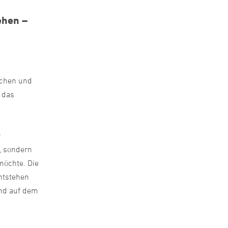
ehen –
ichen und
 das
r
, sondern
 möchte. Die
entstehen
und auf dem