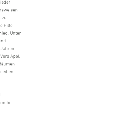
ieder
ensweisen
t zu
e Hilfe
mied. Unter
und
 Jahren
 Vera Apel,
r Räumen
bleiben.
d
 mehr.