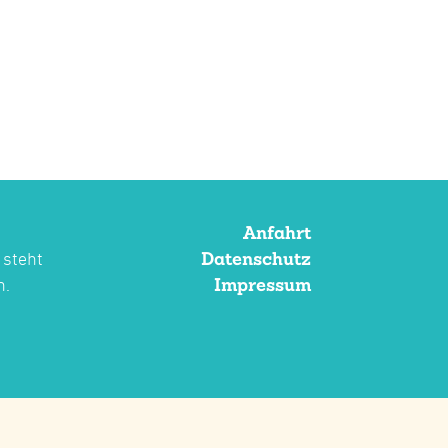
Anfahrt
Datenschutz
 steht
Impressum
n.