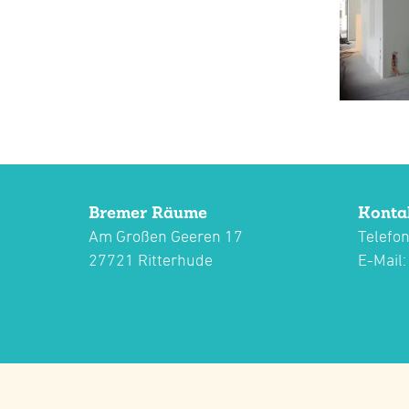
Bremer Räume
Konta
Am Großen Geeren 17
Telefon
27721 Ritterhude
E-Mail