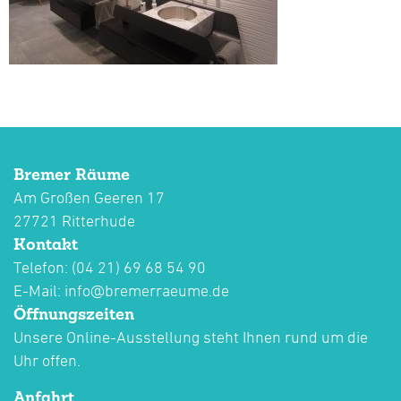
Bremer Räume
Am Großen Geeren 17
27721 Ritterhude
Kontakt
Telefon: (04 21) 69 68 54 90
E-Mail:
info@bremerraeume.de
Öffnungszeiten
Unsere Online-Ausstellung steht Ihnen rund um die
Uhr offen.
Anfahrt