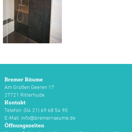
Bremer Räume
Am Großen Geeren 17
27721 Ritterhude
Kontakt
Telefon: (04 21) 69 68 54 90
E-Mail:
info@bremerraeume.de
Öffnungszeiten