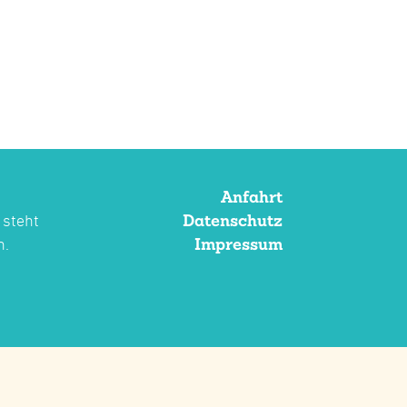
Anfahrt
Datenschutz
 steht
Impressum
n.