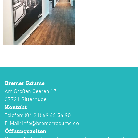
Bremer Räume
Am Großen Geeren 17
27721 Ritterhude
Kontakt
Telefon: (04 21) 69 68 54 90
E-Mail:
info@bremerraeume.de
Öffnungszeiten