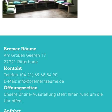
Bremer Räume
Am Großen Geeren 17
27721 Ritterhude
Kontakt
Telefon: (04 21) 69 68 54 90
E-Mail:
info@bremerraeume.de
Öffnungszeiten
Unsere Online-Ausstellung steht Ihnen rund um die
Uhr offen.
Anfahrt