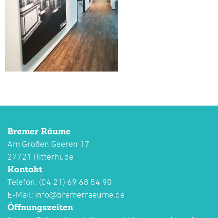
Bremer Räume
Am Großen Geeren 17
27721 Ritterhude
Kontakt
Telefon: (04 21) 69 68 54 90
E-Mail:
info@bremerraeume.de
Öffnungszeiten