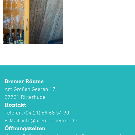
Bremer Räume
Am Großen Geeren 17
27721 Ritterhude
Kontakt
Telefon: (04 21) 69 68 54 90
E-Mail:
info@bremerraeume.de
Öffnungszeiten