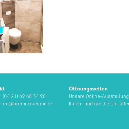
kt
Öffnungszeiten
: (04 21) 69 68 54 90
Unsere Online-Ausstellung
:
info@bremerraeume.de
Ihnen rund um die Uhr offe