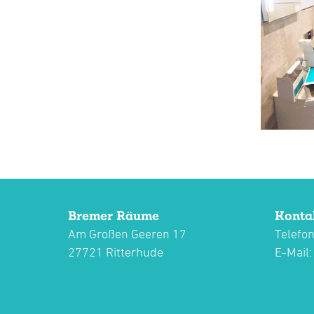
Bremer Räume
Konta
Am Großen Geeren 17
Telefon
27721 Ritterhude
E-Mail