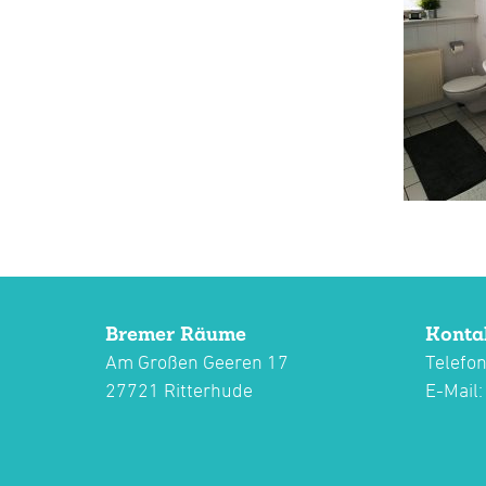
Bremer Räume
Konta
Am Großen Geeren 17
Telefon
27721 Ritterhude
E-Mail