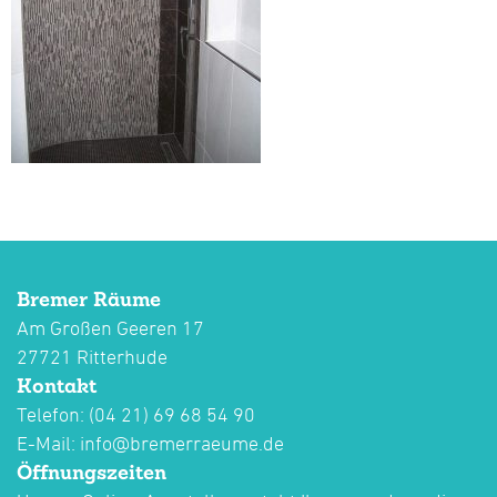
Bremer Räume
Am Großen Geeren 17
27721 Ritterhude
Kontakt
Telefon: (04 21) 69 68 54 90
E-Mail:
info@bremerraeume.de
Öffnungszeiten