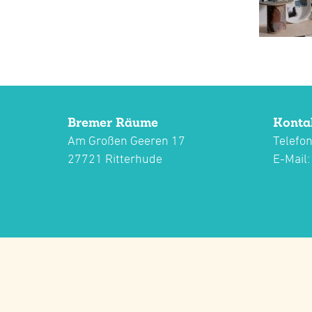
Bremer Räume
Konta
Am Großen Geeren 17
Telefon
27721 Ritterhude
E-Mail