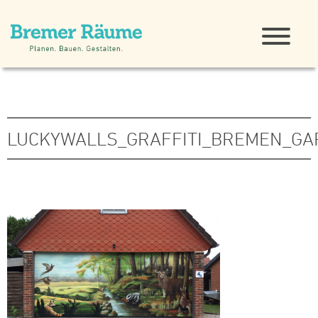
LUCKYWALLS_GRAFFITI_BREMEN_G