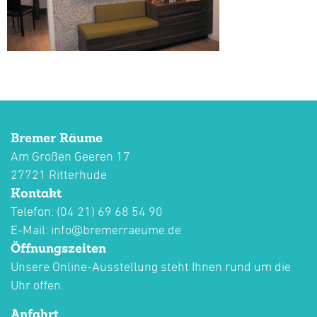
Bremer Räume
Am Großen Geeren 17
27721 Ritterhude
Kontakt
Telefon: (04 21) 69 68 54 90
E-Mail:
info@bremerraeume.de
Öffnungszeiten
Unsere Online-Ausstellung steht Ihnen rund um die
Uhr offen.
Anfahrt