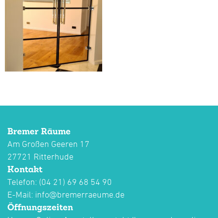
Bremer Räume
Am Großen Geeren 17
27721 Ritterhude
Kontakt
Telefon: (04 21) 69 68 54 90
E-Mail:
info@bremerraeume.de
Öffnungszeiten