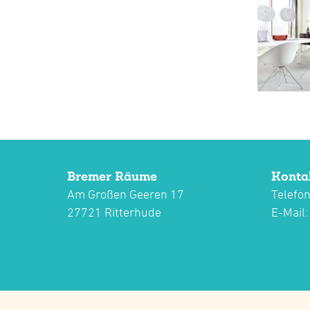
Bremer Räume
Konta
Am Großen Geeren 17
Telefon
27721 Ritterhude
E-Mail